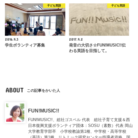
子ども英語
子ども英語
2016.9.3
2017.9.2
学生ボランティア募集
発音の大切さ☆FUN!MUSIC!!伝
わる英語を目指して。
ABOUT
この記事をかいた人
FUN!MUSIC!!
FUN!MUSIC!!、総社ゴスペル 代表 総社子育て支援＆西
日本復興支援ボランティア団体：SOSU（素数）代表 岡山
大学教育学部卒 小学校教諭第1種、中学校・高等学校
（英語）第1種、リトミック研究センター指導者資格 国