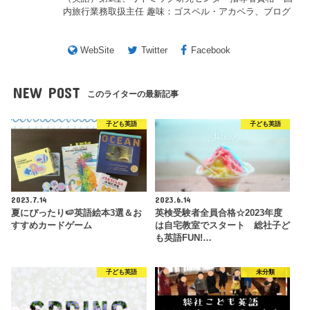
内旅行業務取扱主任 趣味：ゴスペル・アカペラ、ブログ
WebSite
Twitter
Facebook
NEW POST
このライターの最新記事
子ども英語
子ども英語
2023.7.14
2023.6.14
夏にぴったり🍉英語絵本3選＆お
英検受験者全員合格☆2023年度
すすめカードゲーム
は自宅教室でスタート 総社子ど
も英語FUN!…
子ども英語
未分類