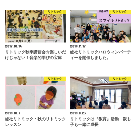
リトミック
リトミック
2017.10.14
2019.11.17
リトミック秋季講習会☆楽しいだ
総社リトミックハロウィンパーテ
けじゃない！音楽的学びの宝庫
ィーを開催しました。
リトミック
リトミック
2019.10.7
2019.8.23
総社リトミック：秋のリトミック
リトミックは『教育』活動 親も
レッスン
子も一緒に成長