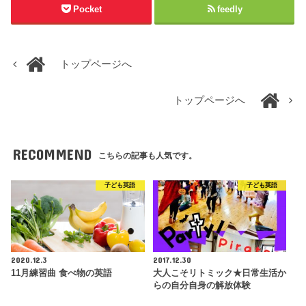
Pocket
feedly
トップページへ
トップページへ
RECOMMEND
こちらの記事も人気です。
子ども英語
子ども英語
2020.12.3
2017.12.30
11月練習曲 食べ物の英語
大人こそリトミック★日常生活か
らの自分自身の解放体験