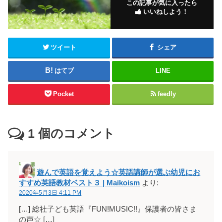
この記事が気に入ったら
いいねしよう！
ツイート
シェア
はてブ
LINE
Pocket
feedly
1
個のコメント
遊んで英語を覚えよう☆英語講師が選ぶ幼児にお
すすめ英語教材ベスト３ | Maikoism
より:
2020年5月3日 4:11 PM
[…] 総社子ども英語『FUN!MUSIC!!』保護者の皆さま
の声☆ […]