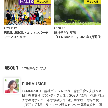
子ども英語
子ども英語
2019.10.25
2020.2.1
FUN!MUSIC!!ハロウィンパーテ
総社子ども英語
ィー２０１９☆
『FUN!MUSIC!!』2020年1月通信
ABOUT
この記事をかいた人
FUN!MUSIC!!
FUN!MUSIC!!、総社ゴスペル 代表 総社子育て支援＆西
日本復興支援ボランティア団体：SOSU（素数）代表 岡山
大学教育学部卒 小学校教諭第1種、中学校・高等学校
（英語）第1種、リトミック研究センター指導者資格 国