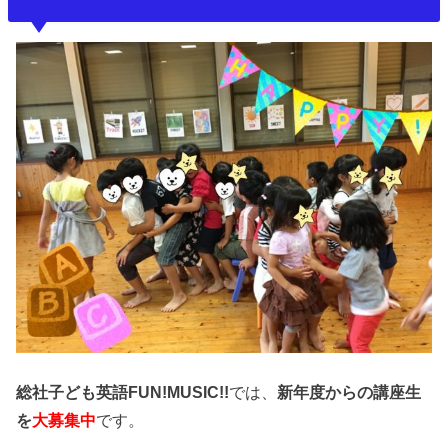
総社子ども英語FUN!MUSIC!!
では、
新年度からの講座生
を
大募集中
です。