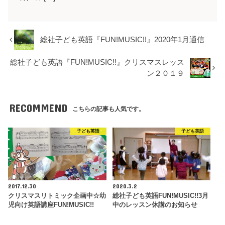
総社子ども英語『FUN!MUSIC!!』2020年1月通信
総社子ども英語『FUN!MUSIC!!』クリスマスレッス
ン２０１９
RECOMMEND
こちらの記事も人気です。
子ども英語
子ども英語
2017.12.30
2020.3.2
クリスマスリトミック企画中☆幼
総社子ども英語FUN!MUSIC!!3月
児向け英語講座FUN!MUSIC!!
中のレッスン休講のお知らせ