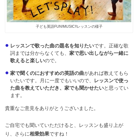
子ども英語FUN!MUSIC!!レッスンの様子
レッスンで歌った曲の題名を知りたい
です。正確な歌
詞までは分からなくても、
家で思い出しながら一緒に
歌えると楽しい
ので。
家で聞くのにおすすめの英語の曲
があれば教えてもら
いたいです。月に一度でもいいので、
レッスンで使っ
た曲を教えていただき、家でも聞かせたい
と思ってい
ます。
貴重なご意見をありがとうございました。
ご自宅でも聞いていただけると、レッスンも盛り上が
り、さらに
相乗効果
ですね！