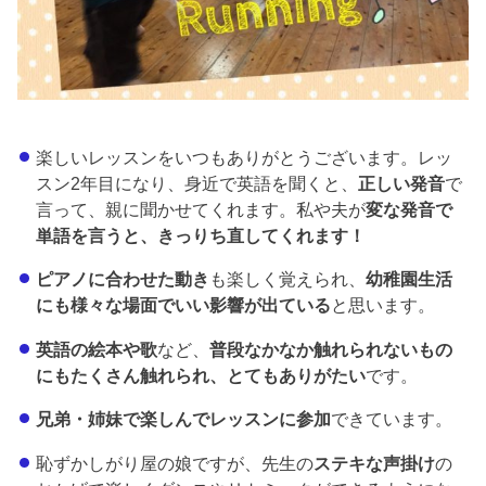
楽しいレッスンをいつもありがとうございます。レッ
スン2年目になり、身近で英語を聞くと、
正しい発音
で
言って、親に聞かせてくれます。私や夫が
変な発音で
単語を言うと、きっりち直してくれます！
ピアノに合わせた動き
も楽しく覚えられ、
幼稚園生活
にも様々な場面でいい影響が出ている
と思います。
英語の絵本や歌
など、
普段なかなか触れられないもの
にもたくさん触れられ、とてもありがたい
です。
兄弟・姉妹で楽しんでレッスンに参加
できています。
恥ずかしがり屋の娘ですが、先生の
ステキな声掛け
の