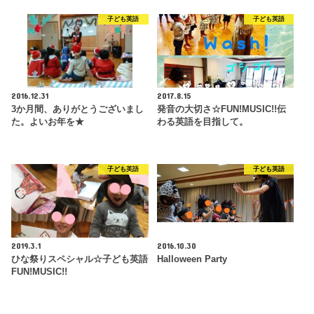
子ども英語
子ども英語
2016.12.31
2017.8.15
3か月間、ありがとうございまし
発音の大切さ☆FUN!MUSIC!!伝
た。よいお年を★
わる英語を目指して。
子ども英語
子ども英語
2019.3.1
2016.10.30
ひな祭りスペシャル☆子ども英語
Halloween Party
FUN!MUSIC!!