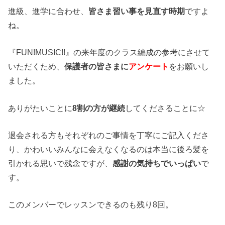
進級、進学に合わせ、
皆さま習い事を見直す時期
ですよ
ね。
『FUN!MUSIC!!』の来年度のクラス編成の参考にさせて
いただくため、
保護者の皆さまに
アンケート
をお願いし
ました。
ありがたいことに
8割の方が継続
してくださることに☆
退会される方もそれぞれのご事情を丁寧にご記入くださ
り、かわいいみんなに会えなくなるのは本当に後ろ髪を
引かれる思いで残念ですが、
感謝の気持ちでいっぱい
で
す。
このメンバーでレッスンできるのも残り8回。