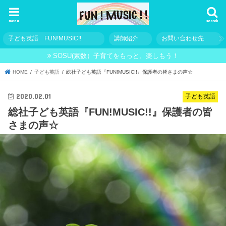
menu
search
子ども英語 FUN!MUSIC!!
講師紹介
お問い合わせ先
SOSU(素数）子育てをもっと、楽しもう！
HOME
子ども英語
総社子ども英語『FUN!MUSIC!!』保護者の皆さまの声☆
2020.02.01
子ども英語
総社子ども英語『FUN!MUSIC!!』保護者の皆
さまの声☆