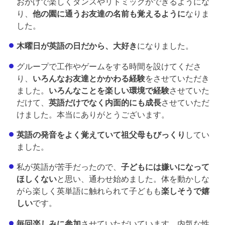
おかげで楽しくダンスやリトミックができるようにな
り、
他の園に通うお友達の名前も覚えるように
なりま
した。
木曜日が英語の日だから、大好き
になりました。
グループで工作やゲームをする時間を設けてくださ
り、
いろんなお友達とかかわる経験
をさせていただき
ました。
いろんなことを楽しい環境で経験
させていた
だけて、
英語だけでなく内面的にも成長
させていただ
けました。本当にありがとうございます。
英語の発音をよく覚えていて祖父母もびっくり
してい
ました。
私が英語が苦手だったので、
子どもには嫌いになって
ほしくない
と思い、通わせ始めました。体を動かしな
がら楽しく英単語に触れられて子どもも
楽しそうで嬉
しい
です。
毎回楽しみに参加
させていただいています。内気な性