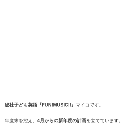
総社子ども英語『FUN!MUSIC!!』
マイコです。
年度末を控え、
4月からの新年度の計画
を立てています。