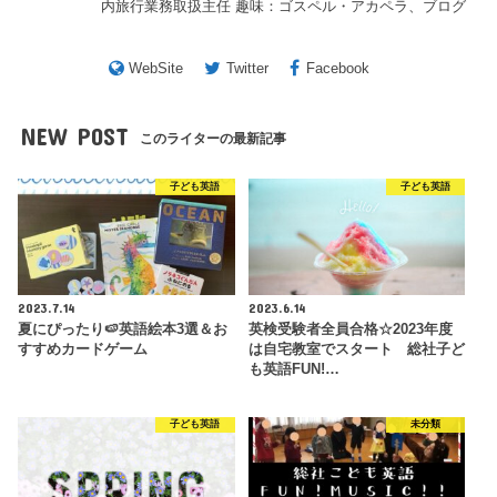
内旅行業務取扱主任 趣味：ゴスペル・アカペラ、ブログ
WebSite
Twitter
Facebook
NEW POST
このライターの最新記事
子ども英語
子ども英語
2023.7.14
2023.6.14
夏にぴったり🍉英語絵本3選＆お
英検受験者全員合格☆2023年度
すすめカードゲーム
は自宅教室でスタート 総社子ど
も英語FUN!…
子ども英語
未分類