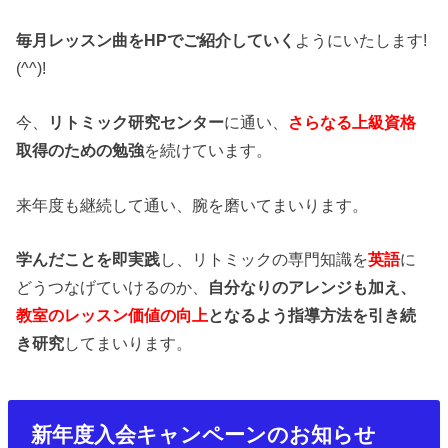
毎月レッスン曲をHPでご紹介していく
ようにいたします!
(^^)!
今、
リトミック研究センター
に通い、
さらなる上級資格
取得のための勉強
を続けています。
来年度も継続して通い、腕を磨いてまいります。
学んだことを即実践
し、リトミックの専門知識を
英語
に
どうつなげていけるのか、
自分なりのアレンジも加え、
教室のレッスン価値の向上
となるよう指導方法を引き続
き研究
してまいります。
新年度入会キャンペーンのお知らせ