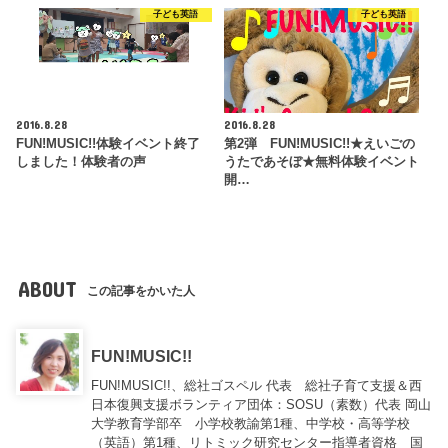
子ども英語
子ども英語
2016.8.28
2016.8.28
FUN!MUSIC!!体験イベント終了
第2弾 FUN!MUSIC!!★えいごの
しました！体験者の声
うたであそぼ★無料体験イベント
開…
ABOUT
この記事をかいた人
FUN!MUSIC!!
FUN!MUSIC!!、総社ゴスペル 代表 総社子育て支援＆西
日本復興支援ボランティア団体：SOSU（素数）代表 岡山
大学教育学部卒 小学校教諭第1種、中学校・高等学校
（英語）第1種、リトミック研究センター指導者資格 国