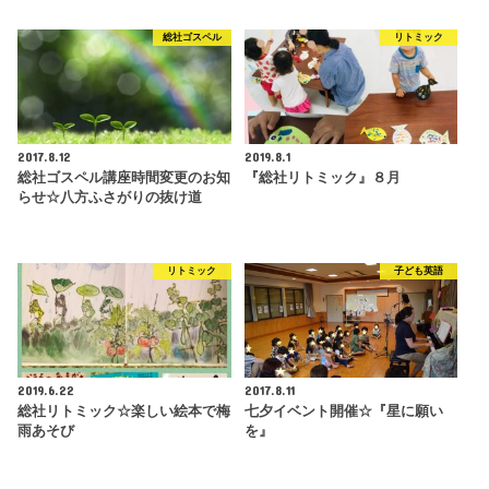
総社ゴスペル
リトミック
2017.8.12
2019.8.1
総社ゴスペル講座時間変更のお知
『総社リトミック』８月
らせ☆八方ふさがりの抜け道
リトミック
子ども英語
2019.6.22
2017.8.11
総社リトミック☆楽しい絵本で梅
七夕イベント開催☆『星に願い
雨あそび
を』