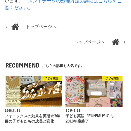
います。
コメントデータの処理方法の詳細はこちらをご
覧ください
。
トップページへ
トップページへ
RECOMMEND
こちらの記事も人気です。
子ども英語
子ども英語
2018.11.26
2019.3.28
フォニックスの効果を実感☆3年
子ども英語『FUN!MUSIC!!』
目の子どもたちの成長と変化
2018年度終了