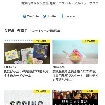
内旅行業務取扱主任 趣味：ゴスペル・アカペラ、ブログ
WebSite
Twitter
Facebook
NEW POST
このライターの最新記事
子ども英語
子ども英語
2023.7.14
2023.6.14
夏にぴったり🍉英語絵本3選＆お
英検受験者全員合格☆2023年度
すすめカードゲーム
は自宅教室でスタート 総社子ど
も英語FUN!…
子ども英語
未分類