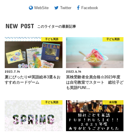
WebSite
Twitter
Facebook
NEW POST
このライターの最新記事
子ども英語
子ども英語
2023.7.14
2023.6.14
夏にぴったり🍉英語絵本3選＆お
英検受験者全員合格☆2023年度
すすめカードゲーム
は自宅教室でスタート 総社子ど
も英語FUN!…
子ども英語
未分類