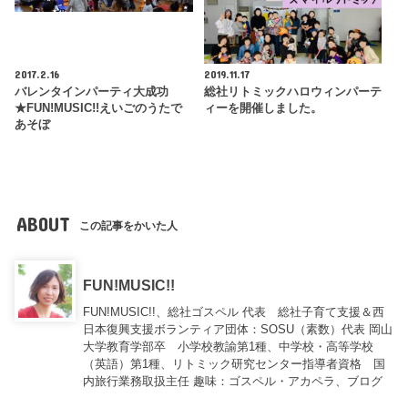
2017.2.16
2019.11.17
バレンタインパーティ大成功
総社リトミックハロウィンパーテ
★FUN!MUSIC!!えいごのうたで
ィーを開催しました。
あそぼ
ABOUT
この記事をかいた人
FUN!MUSIC!!
FUN!MUSIC!!、総社ゴスペル 代表 総社子育て支援＆西
日本復興支援ボランティア団体：SOSU（素数）代表 岡山
大学教育学部卒 小学校教諭第1種、中学校・高等学校
（英語）第1種、リトミック研究センター指導者資格 国
内旅行業務取扱主任 趣味：ゴスペル・アカペラ、ブログ