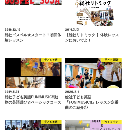
2016.12.10
2019.3.13
総社ゴスペル★スタート！初回体
【総社リトミック 】体験レッス
験レッスン
ンにおいでよ！
子ども英語
子ども英語
2019.5.31
2020.2.1
総社子ども英語FUN!MUSIC!!動
総社子ども英語
物の英語遊び☆ベーシックコース
『FUN!MUSIC!!』レッスン定番
曲のご紹介①
子ども英語
リトミック