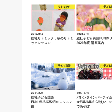
リトミック
子ども
2019.10.7
2021.2.11
総社リトミック：秋のリトミ
総社子ども英語FUN!MUS
ックレッスン
2021年度 講座案内
子ども英語
子ども
2021.2.11
2017.2.16
総社子ども英語
バレンタインパーティ
FUN!MUSIC!!2月のレッスン
★FUN!MUSIC!!えい
曲
であそぼ