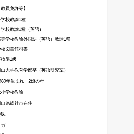
【教員免許等】
小学校教諭1種
中学校教諭1種（英語）
高等学校教諭外国語（英語）教諭1種
学校図書館司書
英検準1級
岡山大学教育学部卒（英語研究室）
1980年生まれ 2娘の母
元小学校教諭
岡山県総社市在住
趣味
ヨガ