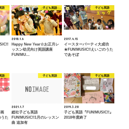
英語
子ども英語
子ども英語
2018.1.6
2017.4.15
IC!!
Happy New Year☆お正月レ
イースターパーティ大成功
ッスン幼児向け英語講座
★FUN!MUSIC!!えいごのうた
FUN!MU…
であそぼ
英語
子ども英語
子ども英語
2021.1.7
2019.3.28
企画
総社子ども英語
子ども英語『FUN!MUSIC!!』
ごのうた
FUN!MUSIC!!1月のレッスン
2018年度終了
曲 追加有