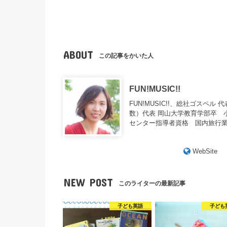
ABOUT
この記事をかいた人
FUN!MUSIC!!
FUN!MUSIC!!、総社ゴスペ
数）代表 岡山大学教育学部卒 
センター指導者資格 国内旅行業
WebSite
NEW POST
このライターの最新記事
子ども英語
子ども