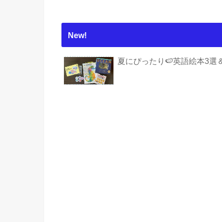
New!
夏にぴったり🍉英語絵本3