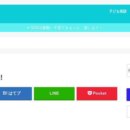
子ども英語 FU
子ども英語 
SOSU(素数）子育てをもっと、楽しもう！
!
はてブ
LINE
Pocket