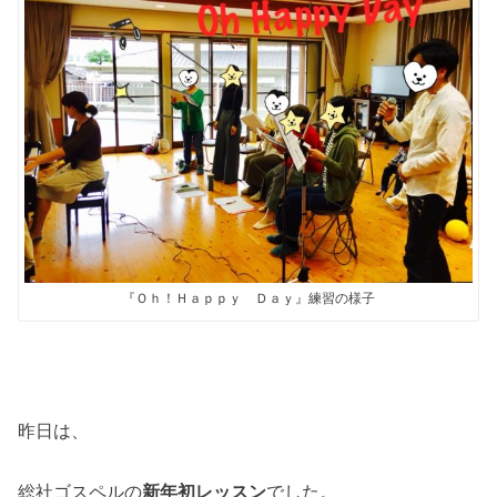
『Ｏｈ！Ｈａｐｐｙ Ｄａｙ』練習の様子
昨日は、
総社ゴスペルの
新年初レッスン
でした。