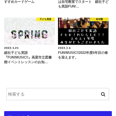
すすめカードゲーム
は自宅教室でスタート 総社子ど
も英語FUN!…
子ども英語
未分類
2022.4.24
2022.3.6
総社子ども英語
FUN!MUSIC!!2022年度6年目の春
『FUN!MUSIC!!』高梁市立図書
を迎えます。
館イベントレッスンのお知…