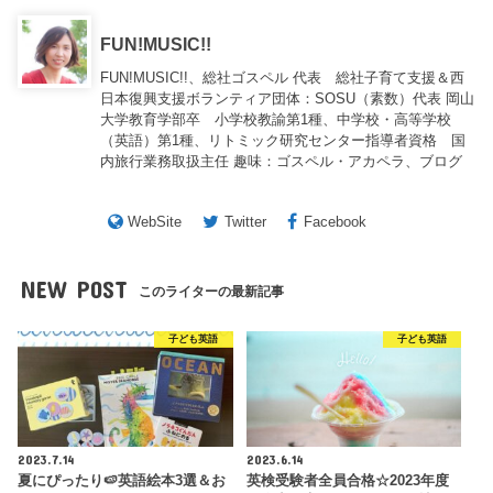
FUN!MUSIC!!
FUN!MUSIC!!、総社ゴスペル 代表 総社子育て支援＆西
日本復興支援ボランティア団体：SOSU（素数）代表 岡山
大学教育学部卒 小学校教諭第1種、中学校・高等学校
（英語）第1種、リトミック研究センター指導者資格 国
内旅行業務取扱主任 趣味：ゴスペル・アカペラ、ブログ
WebSite
Twitter
Facebook
NEW POST
このライターの最新記事
子ども英語
子ども英語
2023.7.14
2023.6.14
夏にぴったり🍉英語絵本3選＆お
英検受験者全員合格☆2023年度