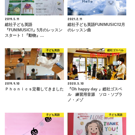
2019.5.11
2021.2.11
総社子ども英語
総社子ども英語FUN!MUSIC!!2月
『FUN!MUSIC!!』5月のレッスン
のレッスン曲
スタート！『動物』…
子ども英語
総社ゴスペル
2019.9.10
2020.5.10
Ｐｈｏｎｉｃｓ定着してきました
『Oh happy day 』総社ゴスペ
ル 練習用音源 ソロ・ソプラ
ノ・メゾ
子ども英語
子ども英語