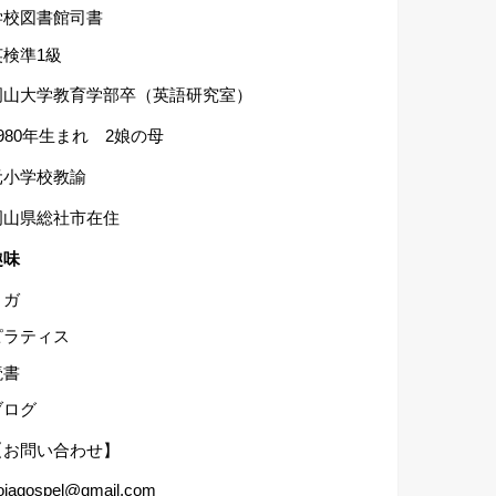
学校図書館司書
英検準1級
岡山大学教育学部卒（英語研究室）
1980年生まれ 2娘の母
元小学校教諭
岡山県総社市在住
趣味
ヨガ
ピラティス
読書
ブログ
【お問い合わせ】
ojagospel@gmail.com