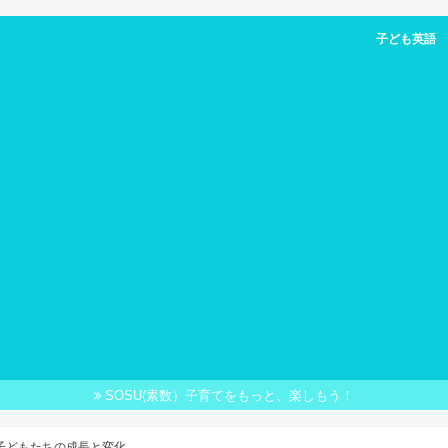
子ども英語 FU
子ども英語 
SOSU(素数）子育てをもっと、楽しもう！
子どもたちの成長と変化