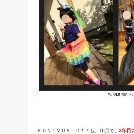
FUN!MUSIC
ＦＵＮ！ＭＵＳＩＣ！！も、10月で、
3年目