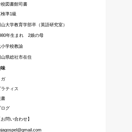
学校図書館司書
英検準1級
岡山大学教育学部卒（英語研究室）
1980年生まれ 2娘の母
元小学校教諭
岡山県総社市在住
趣味
ヨガ
ピラティス
読書
ブログ
【お問い合わせ】
ojagospel@gmail.com