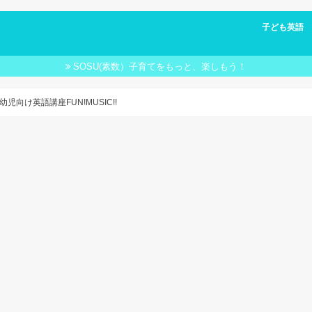
子ども英語 FU
子ども英語 
SOSU(素数）子育てをもっと、楽しもう！
向け英語講座FUN!MUSIC!!