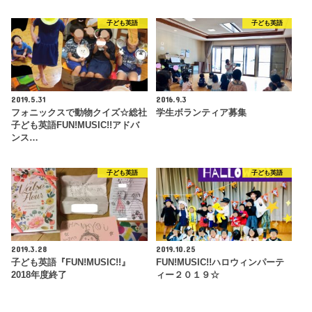
子ども英語
子ども英語
2019.5.31
2016.9.3
フォニックスで動物クイズ☆総社
学生ボランティア募集
子ども英語FUN!MUSIC!!アドバ
ンス…
子ども英語
子ども英語
2019.3.28
2019.10.25
子ども英語『FUN!MUSIC!!』
FUN!MUSIC!!ハロウィンパーテ
2018年度終了
ィー２０１９☆