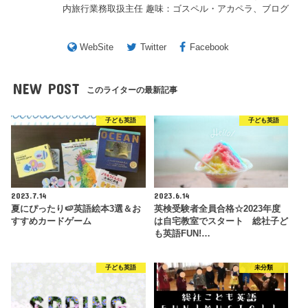
内旅行業務取扱主任 趣味：ゴスペル・アカペラ、ブログ
WebSite
Twitter
Facebook
NEW POST
このライターの最新記事
子ども英語
子ども英語
2023.7.14
2023.6.14
夏にぴったり🍉英語絵本3選＆お
英検受験者全員合格☆2023年度
すすめカードゲーム
は自宅教室でスタート 総社子ど
も英語FUN!…
子ども英語
未分類