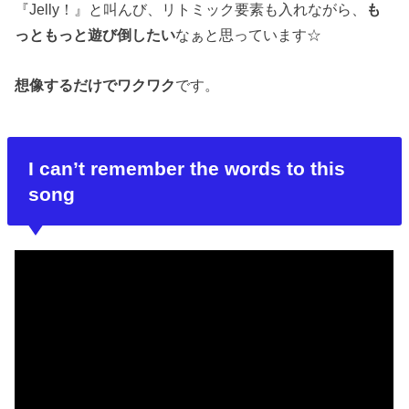
『Jelly！』と叫んび、リトミック要素も入れながら、
も
っともっと遊び倒したい
なぁと思っています☆
想像するだけでワクワク
です。
I can’t remember the words to this
song