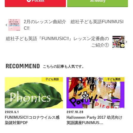
Pocket
feedly
2月のレッスン曲紹介 総社子ども英語FUN!MUSI
C!!
総社子ども英語『FUN!MUSIC!!』レッスン定番曲の
ご紹介①
RECOMMEND
こちらの記事も人気です。
子ども英語
子ども英語
2020.6.1
2017.10.28
FUN!MUSIC!!コロナウイルス感
Halloween Party 2017 幼児向け
染諸対策PDF
英語講座FUN!MUS…