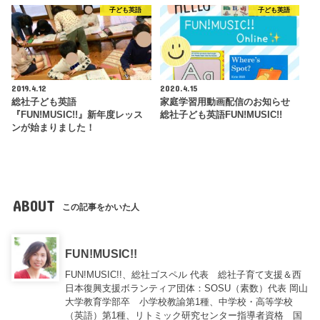
子ども英語
子ども英語
2019.4.12
2020.4.15
総社子ども英語
家庭学習用動画配信のお知らせ
『FUN!MUSIC!!』新年度レッス
総社子ども英語FUN!MUSIC!!
ンが始まりました！
ABOUT
この記事をかいた人
FUN!MUSIC!!
FUN!MUSIC!!、総社ゴスペル 代表 総社子育て支援＆西
日本復興支援ボランティア団体：SOSU（素数）代表 岡山
大学教育学部卒 小学校教諭第1種、中学校・高等学校
（英語）第1種、リトミック研究センター指導者資格 国