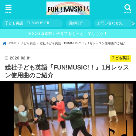
menu
search
子ども英語 FUN!MUSIC!!
講師紹介
お問い合わせ先
SOSU(素数）子育てをもっと、楽しもう！
HOME
子ども英語
総社子ども英語『FUN!MUSIC!！』1月レッスン使用曲のご紹介
2020.02.01
子ども英語
総社子ども英語『FUN!MUSIC!！』1月レッス
ン使用曲のご紹介