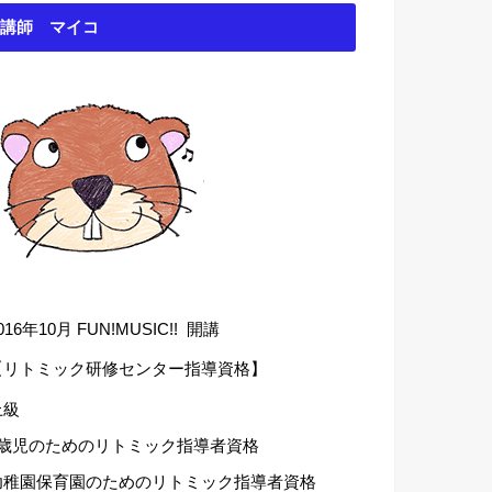
講師 マイコ
016年10月 FUN!MUSIC!! 開講
【リトミック研修センター指導資格】
上級
1歳児のためのリトミック指導者資格
幼稚園保育園のためのリトミック指導者資格