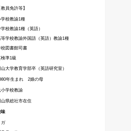
【教員免許等】
小学校教諭1種
中学校教諭1種（英語）
高等学校教諭外国語（英語）教諭1種
学校図書館司書
英検準1級
岡山大学教育学部卒（英語研究室）
1980年生まれ 2娘の母
元小学校教諭
岡山県総社市在住
趣味
ヨガ