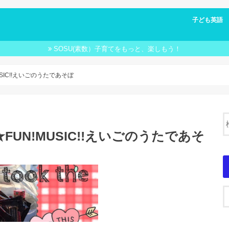
子ども英語 FU
子ども英語 
SOSU(素数）子育てをもっと、楽しもう！
SIC!!えいごのうたであそぼ
UN!MUSIC!!えいごのうたであそ