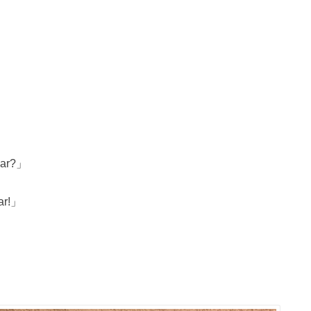
、
 jar?」
jar!」