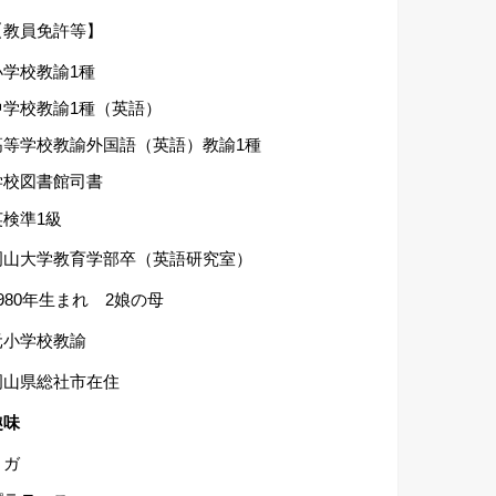
【教員免許等】
小学校教諭1種
中学校教諭1種（英語）
高等学校教諭外国語（英語）教諭1種
学校図書館司書
英検準1級
岡山大学教育学部卒（英語研究室）
1980年生まれ 2娘の母
元小学校教諭
岡山県総社市在住
趣味
ヨガ