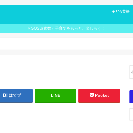
子ども英語 FU
子ども英語 
SOSU(素数）子育てをもっと、楽しもう！
はてブ
LINE
Pocket