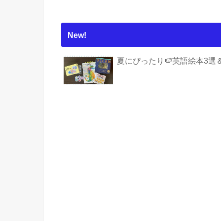
New!
夏にぴったり🍉英語絵本3