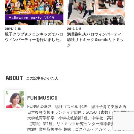
2019.10.18
2019.9.18
親子クラブ★メロンキッズでハロ
満員御礼★ハロウィンパーティ
ウィンパーティーを行いました。
総社リトミック＆smileリトミッ
ク
ABOUT
この記事をかいた人
FUN!MUSIC!!
FUN!MUSIC!!、総社ゴスペル 代表 総社子育て支援＆西
日本復興支援ボランティア団体：SOSU（素数）代表 岡山
大学教育学部卒 小学校教諭第1種、中学校・高等学校
（英語）第1種、リトミック研究センター指導者資格 国
内旅行業務取扱主任 趣味：ゴスペル・アカペラ、ブログ