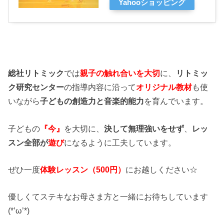
Yahooショッピング
総社リトミック
では
親子の触れ合いを大切
に、
リトミッ
ク研究センター
の指導内容に沿って
オリジナル教材
も使
いながら
子どもの創造力と音楽的能力
を育んでいます。
子どもの
『今』
を大切に、
決して無理強いをせず
、
レッ
スン全部が
遊び
になるように工夫しています。
ぜひ一度
体験レッスン（500円）
にお越しください☆
優しくてステキなお母さま方と一緒にお待ちしています
(*’ω’*)