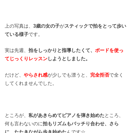
上の写真は、
3歳の女の子
が
スティックで拍をとって歩い
ている様子
です。
実は先週、
拍をしっかりと指導したくて、
ボードを使っ
てじっくりレッスン
しようとしました。
だけど、
やらされ感
が少しでも漂うと、
完全拒否
で全く
してくれませんでした。
ところが、
私があきらめてピアノを弾き始めた
ところ、
何も言わないのに
拍もリズムもバッチり合わせ、さら
に、たたきながら歩き始めた
んです☆