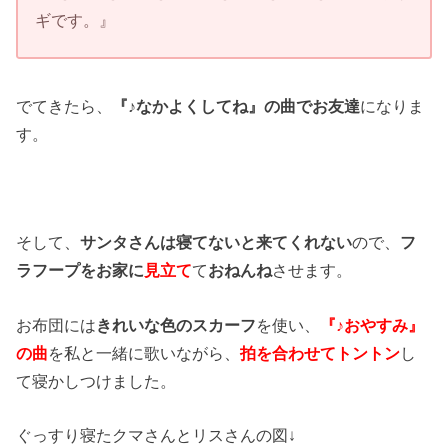
ギです。』
でてきたら、
『♪なかよくしてね』の曲でお友達
になりま
す。
そして、
サンタさんは寝てないと来てくれない
ので、
フ
ラフープをお家に
見立て
て
おねんね
させます。
お布団には
きれいな色のスカーフ
を使い、
『♪おやすみ』
の曲
を私と一緒に歌いながら、
拍を合わせてトントン
し
て寝かしつけました。
ぐっすり寝たクマさんとリスさんの図↓