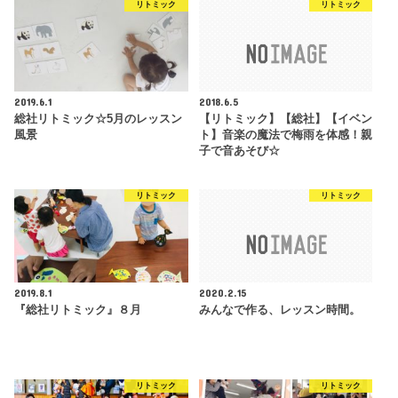
リトミック
リトミック
2019.6.1
2018.6.5
総社リトミック☆5月のレッスン
【リトミック】【総社】【イベン
風景
ト】音楽の魔法で梅雨を体感！親
子で音あそび☆
リトミック
リトミック
2019.8.1
2020.2.15
『総社リトミック』８月
みんなで作る、レッスン時間。
リトミック
リトミック