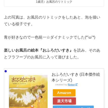
1歳児）お風呂のリトミック
上の写真は、お風呂のリトミックをしたあと、泡を描い
ている様子です。
青が好きなので一色統一☆ダイナミックでした(*’ω’*)
楽しいお風呂の絵本『おふろだいすき』
を読み、そのあ
とフラフープのお風呂に入って遊びました。
おふろだいすき (日本傑作絵
本シリーズ)
created by
Rinker
Amazon
楽天市場