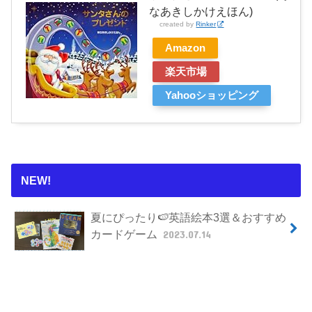
なあきしかけえほん)
created by
Rinker
Amazon
楽天市場
Yahooショッピング
NEW!
夏にぴったり🍉英語絵本3選＆おすすめ
カードゲーム
2023.07.14