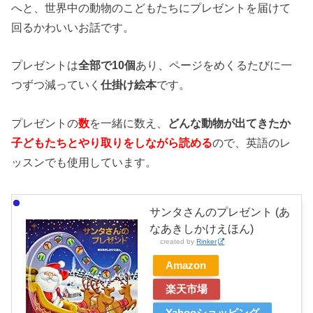
へと、世界中の動物のこどもたちにプレゼントを届けて
回るかわいいお話です。
プレゼントは
全部で10個
あり、ページをめくるたびに一
つずつ減っていく
仕掛け絵本
です。
プレゼントの
数
を一緒に数え、
どんな動物が出てきたか
子どもたちとやり取りをしながら読める
ので、英語のレ
ッスンでも使用しています。
サンタさんのプレゼント (あ
なあきしかけえほん)
created by
Rinker
Amazon
楽天市場