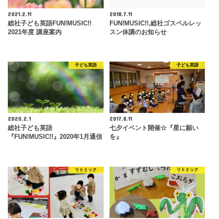
2021.2.11
2018.7.11
総社子ども英語FUN!MUSIC!!
FUN!MUSIC!!,総社ゴスペルレッ
2021年度 講座案内
スン休講のお知らせ
子ども英語
子ども英語
2020.2.1
2017.8.11
総社子ども英語
七夕イベント開催☆『星に願い
『FUN!MUSIC!!』2020年1月通信
を』
リトミック
リトミック