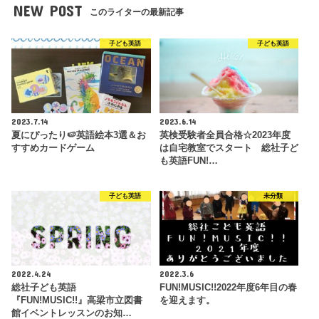
NEW POST
このライターの最新記事
子ども英語
子ども英語
2023.7.14
2023.6.14
夏にぴったり🍉英語絵本3選＆お
英検受験者全員合格☆2023年度
すすめカードゲーム
は自宅教室でスタート 総社子ど
も英語FUN!…
子ども英語
未分類
2022.4.24
2022.3.6
総社子ども英語
FUN!MUSIC!!2022年度6年目の春
『FUN!MUSIC!!』高梁市立図書
を迎えます。
館イベントレッスンのお知…