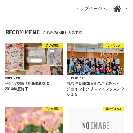
トップページへ
RECOMMEND
こちらの記事も人気です。
子ども英語
リトミック
2019.3.28
2019.12.27
子ども英語『FUN!MUSIC!!』
FUN!MUSIC!!&音色こずみっく
2018年度終了
ジョイントクリスマスレッスン２
０１９
子ども英語
総社ゴスペル