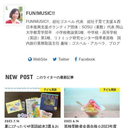
FUN!MUSIC!!
FUN!MUSIC!!、総社ゴスペル 代表 総社子育て支援＆西
日本復興支援ボランティア団体：SOSU（素数）代表 岡山
大学教育学部卒 小学校教諭第1種、中学校・高等学校
（英語）第1種、リトミック研究センター指導者資格 国
内旅行業務取扱主任 趣味：ゴスペル・アカペラ、ブログ
WebSite
Twitter
Facebook
NEW POST
このライターの最新記事
子ども英語
子ども英語
2023.7.14
2023.6.14
夏にぴったり🍉英語絵本3選＆お
英検受験者全員合格☆2023年度