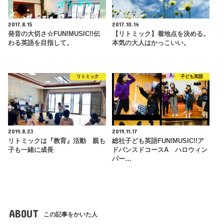
2017.8.15
2017.10.14
発音の大切さ☆FUN!MUSIC!!伝
【リトミック】着地点を決める。
わる英語を目指して。
本気の大人はかっこいい。
リトミック
子ども英語
2019.8.23
2019.11.17
リトミックは『教育』活動 親も
総社子ども英語FUN!MUSIC!!ア
子も一緒に成長
ドバンスドコースA ハロウィン
パー…
ABOUT
この記事をかいた人