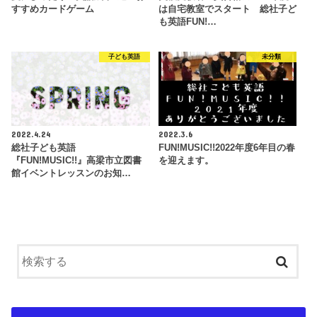
すすめカードゲーム
は自宅教室でスタート 総社子ど
も英語FUN!…
子ども英語
未分類
2022.4.24
2022.3.6
総社子ども英語
FUN!MUSIC!!2022年度6年目の春
『FUN!MUSIC!!』高梁市立図書
を迎えます。
館イベントレッスンのお知…