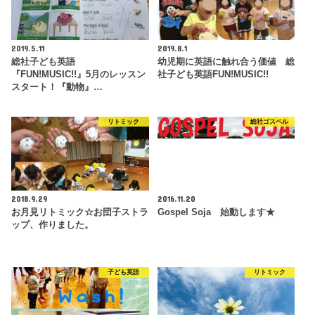
2019.5.11
2019.8.1
総社子ども英語
幼児期に英語に触れ合う価値 総
『FUN!MUSIC!!』5月のレッスン
社子ども英語FUN!MUSIC!!
スタート！『動物』…
リトミック
総社ゴスペル
2018.9.29
2016.11.20
お月見リトミック☆お団子ストラ
Gospel Soja 始動します★
ップ、作りました。
子ども英語
リトミック