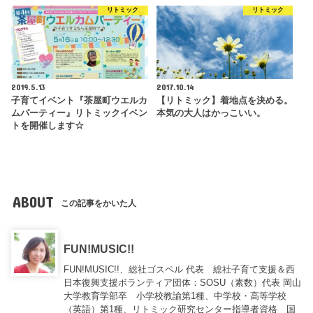
リトミック
リトミック
2019.5.13
2017.10.14
子育てイベント『茶屋町ウエルカ
【リトミック】着地点を決める。
ムパーティー』リトミックイベン
本気の大人はかっこいい。
トを開催します☆
ABOUT
この記事をかいた人
FUN!MUSIC!!
FUN!MUSIC!!、総社ゴスペル 代表 総社子育て支援＆西
日本復興支援ボランティア団体：SOSU（素数）代表 岡山
大学教育学部卒 小学校教諭第1種、中学校・高等学校
（英語）第1種、リトミック研究センター指導者資格 国