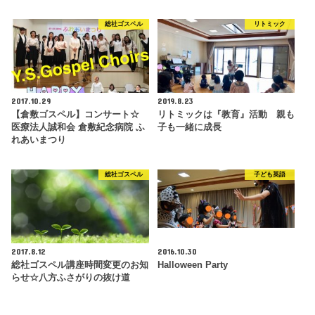
総社ゴスペル
リトミック
2017.10.29
2019.8.23
【倉敷ゴスペル】コンサート☆
リトミックは『教育』活動 親も
医療法人誠和会 倉敷紀念病院 ふ
子も一緒に成長
れあいまつり
総社ゴスペル
子ども英語
2017.8.12
2016.10.30
総社ゴスペル講座時間変更のお知
Halloween Party
らせ☆八方ふさがりの抜け道