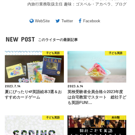
内旅行業務取扱主任 趣味：ゴスペル・アカペラ、ブログ
WebSite
Twitter
Facebook
NEW POST
このライターの最新記事
子ども英語
子ども英語
2023.7.14
2023.6.14
夏にぴったり🍉英語絵本3選＆お
英検受験者全員合格☆2023年度
すすめカードゲーム
は自宅教室でスタート 総社子ど
も英語FUN!…
子ども英語
未分類