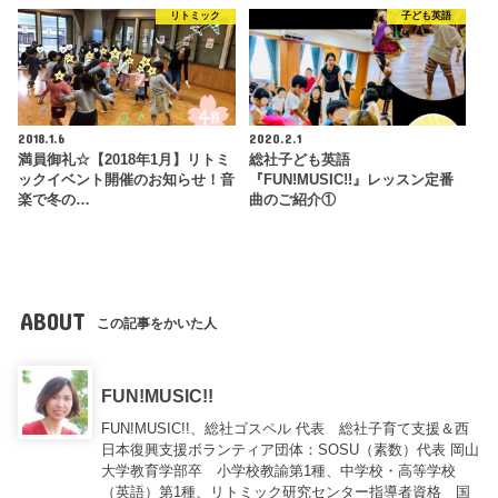
リトミック
子ども英語
2018.1.6
2020.2.1
満員御礼☆【2018年1月】リトミ
総社子ども英語
ックイベント開催のお知らせ！音
『FUN!MUSIC!!』レッスン定番
楽で冬の…
曲のご紹介①
ABOUT
この記事をかいた人
FUN!MUSIC!!
FUN!MUSIC!!、総社ゴスペル 代表 総社子育て支援＆西
日本復興支援ボランティア団体：SOSU（素数）代表 岡山
大学教育学部卒 小学校教諭第1種、中学校・高等学校
（英語）第1種、リトミック研究センター指導者資格 国