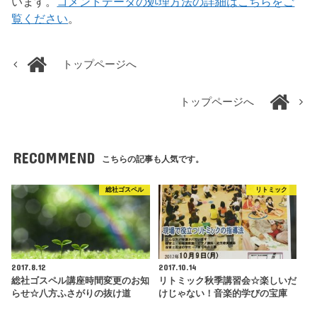
います。
コメントデータの処理方法の詳細はこちらをご
覧ください
。
トップページへ
トップページへ
RECOMMEND
こちらの記事も人気です。
総社ゴスペル
リトミック
2017.8.12
2017.10.14
総社ゴスペル講座時間変更のお知
リトミック秋季講習会☆楽しいだ
らせ☆八方ふさがりの抜け道
けじゃない！音楽的学びの宝庫