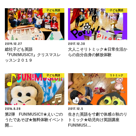
子ども英語
子ども英語
2019.12.27
2017.12.30
総社子ども英語
大人こそリトミック★日常生活か
『FUN!MUSIC!!』クリスマスレ
らの自分自身の解放体験
ッスン２０１９
子ども英語
リトミック
2016.8.28
2017.12.5
第2弾 FUN!MUSIC!!★えいごの
生きた英語を寸劇で体感☆秋のリ
うたであそぼ★無料体験イベント
トミック★幼児向け英語講座
開…
FUN!MUSI…