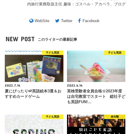
内旅行業務取扱主任 趣味：ゴスペル・アカペラ、ブログ
WebSite
Twitter
Facebook
NEW POST
このライターの最新記事
子ども英語
子ども英語
2023.7.14
2023.6.14
夏にぴったり🍉英語絵本3選＆お
英検受験者全員合格☆2023年度
すすめカードゲーム
は自宅教室でスタート 総社子ど
も英語FUN!…
子ども英語
未分類