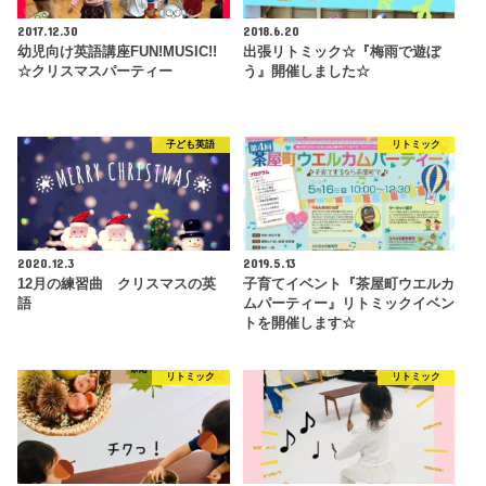
2017.12.30
2018.6.20
幼児向け英語講座FUN!MUSIC!!
出張リトミック☆『梅雨で遊ぼ
☆クリスマスパーティー
う』開催しました☆
子ども英語
リトミック
2020.12.3
2019.5.13
12月の練習曲 クリスマスの英
子育てイベント『茶屋町ウエルカ
語
ムパーティー』リトミックイベン
トを開催します☆
リトミック
リトミック