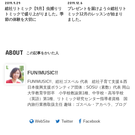
2019.9.29
2019.12.6
総社リトミック【9月】虫捕りリ
プレゼントを届けよう☆総社リト
トミックで盛り上がりました。季
ミック12月のレッスンが始まり
節の体験を大切に
ました。
ABOUT
この記事をかいた人
FUN!MUSIC!!
FUN!MUSIC!!、総社ゴスペル 代表 総社子育て支援＆西
日本復興支援ボランティア団体：SOSU（素数）代表 岡山
大学教育学部卒 小学校教諭第1種、中学校・高等学校
（英語）第1種、リトミック研究センター指導者資格 国
内旅行業務取扱主任 趣味：ゴスペル・アカペラ、ブログ
WebSite
Twitter
Facebook