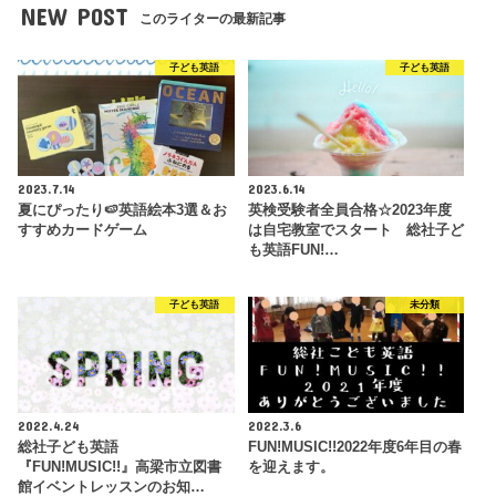
NEW POST
このライターの最新記事
子ども英語
子ども英語
2023.7.14
2023.6.14
夏にぴったり🍉英語絵本3選＆お
英検受験者全員合格☆2023年度
すすめカードゲーム
は自宅教室でスタート 総社子ど
も英語FUN!…
子ども英語
未分類
2022.4.24
2022.3.6
総社子ども英語
FUN!MUSIC!!2022年度6年目の春
『FUN!MUSIC!!』高梁市立図書
を迎えます。
館イベントレッスンのお知…