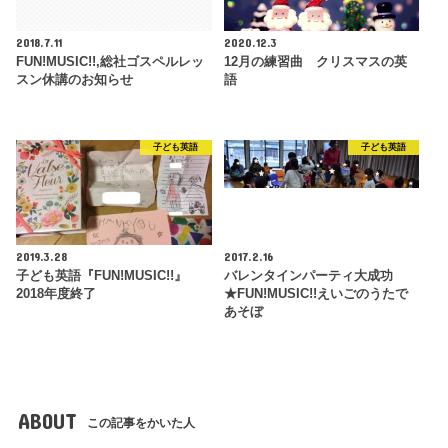
2018.7.11
2020.12.3
FUN!MUSIC!!,総社ゴスペルレッ
12月の練習曲 クリスマスの英
スン休講のお知らせ
語
子ども英語
子ども英語
2019.3.28
2017.2.16
子ども英語『FUN!MUSIC!!』
バレンタインパーティ大成功
2018年度終了
★FUN!MUSIC!!えいごのうたで
あそぼ
ABOUT
この記事をかいた人