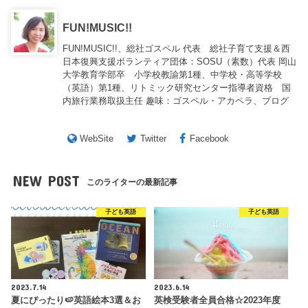
FUN!MUSIC!!
FUN!MUSIC!!、総社ゴスペル 代表 総社子育て支援＆西
日本復興支援ボランティア団体：SOSU（素数）代表 岡山
大学教育学部卒 小学校教諭第1種、中学校・高等学校
（英語）第1種、リトミック研究センター指導者資格 国
内旅行業務取扱主任 趣味：ゴスペル・アカペラ、ブログ
WebSite
Twitter
Facebook
NEW POST
このライターの最新記事
子ども英語
子ども英語
2023.7.14
2023.6.14
夏にぴったり🍉英語絵本3選＆お
英検受験者全員合格☆2023年度