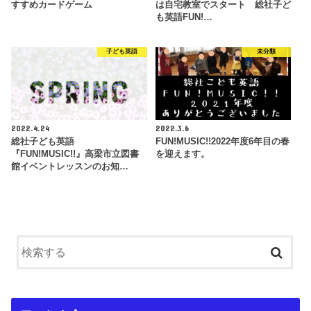
すすめカードゲーム
は自宅教室でスタート 総社子ど
も英語FUN!…
子ども英語
未分類
2022.4.24
2022.3.6
総社子ども英語
FUN!MUSIC!!2022年度6年目の春
『FUN!MUSIC!!』高梁市立図書
を迎えます。
館イベントレッスンのお知…