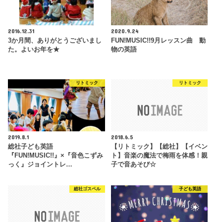
2016.12.31
2020.9.24
3か月間、ありがとうございまし
FUN!MUSIC!!9月レッスン曲 動
た。よいお年を★
物の英語
リトミック
リトミック
2019.8.1
2018.6.5
総社子ども英語
【リトミック】【総社】【イベン
『FUN!MUSIC!!』×『音色こずみ
ト】音楽の魔法で梅雨を体感！親
っく』ジョイントレ…
子で音あそび☆
総社ゴスペル
子ども英語