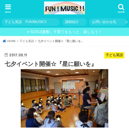
menu
search
子ども英語 FUN!MUSIC!!
講師紹介
お問い合わせ先
SOSU(素数）子育てをもっと、楽しもう！
HOME
子ども英語
七夕イベント開催☆『星に願いを』
2017.08.11
子ども英語
七夕イベント開催☆『星に願いを』