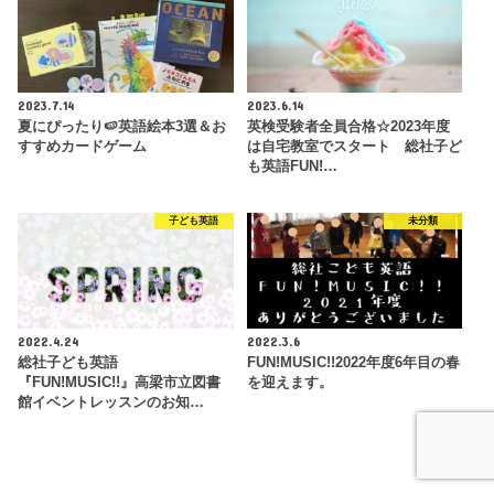
2023.7.14
2023.6.14
夏にぴったり🍉英語絵本3選＆お
英検受験者全員合格☆2023年度
すすめカードゲーム
は自宅教室でスタート 総社子ど
も英語FUN!…
子ども英語
未分類
2022.4.24
2022.3.6
総社子ども英語
FUN!MUSIC!!2022年度6年目の春
『FUN!MUSIC!!』高梁市立図書
を迎えます。
館イベントレッスンのお知…