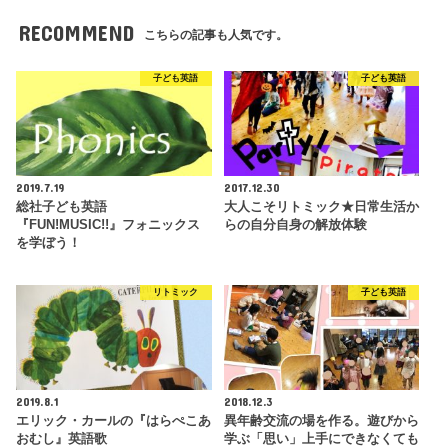
RECOMMEND
こちらの記事も人気です。
子ども英語
子ども英語
2019.7.19
2017.12.30
総社子ども英語
大人こそリトミック★日常生活か
『FUN!MUSIC!!』フォニックス
らの自分自身の解放体験
を学ぼう！
リトミック
子ども英語
2019.8.1
2018.12.3
エリック・カールの『はらぺこあ
異年齢交流の場を作る。遊びから
おむし』英語歌
学ぶ「思い」上手にできなくても