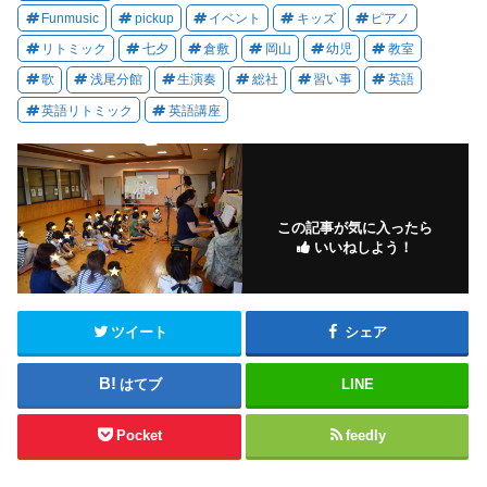
Funmusic
pickup
イベント
キッズ
ピアノ
リトミック
七夕
倉敷
岡山
幼児
教室
歌
浅尾分館
生演奏
総社
習い事
英語
英語リトミック
英語講座
この記事が気に入ったら
いいねしよう！
ツイート
シェア
はてブ
LINE
Pocket
feedly