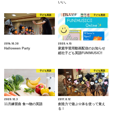
いい。
子ども英語
子ども英語
2016.10.30
2020.4.15
Halloween Party
家庭学習用動画配信のお知らせ
総社子ども英語FUN!MUSIC!!
子ども英語
子ども英語
2020.12.3
2017.8.12
11月練習曲 食べ物の英語
創造力で遊ぶ☆体を使って覚え
る！