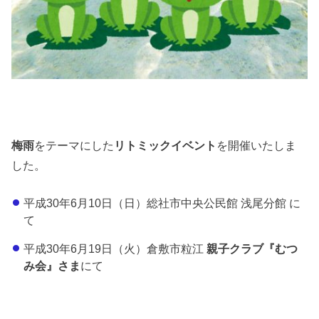
梅雨
をテーマにした
リトミックイベント
を開催いたしま
した。
平成30年6月10日（日）総社市中央公民館 浅尾分館 に
て
平成30年6月19日（火）倉敷市粒江
親子クラブ『むつ
み会』さま
にて