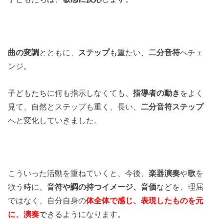
曲の変調
とともに、
ステップ
も重たい、
二分音符
へチェ
ンジ。
子どもたちに何も指示しなくても、
指導者の動き
をよく
見て、自然とステップも重く、長い、
二分音符ステップ
へと変化していきました。
こういった活動を重ねていくと、今後、
楽器演奏
や
歌
を
歌う時に、
音符や調の持つイメージ、音価
などを、理屈
ではなく、自分自身の
体全体で感じ、表現したものを元
に、演奏
で
きるようになります。