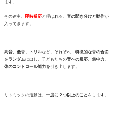
ます。
その途中、
即時反応
と呼ばれる、
音の聞き分けと動作
が
入ってきます。
高音、低音、トリル
など、それぞれ、
特徴的な音の合図
を
ランダム
に出し、子どもたちの
音への反応
、
集中力
、
体のコントロール能力
を引き出します。
リトミックの活動は、
一度に２つ以上のこと
をします。