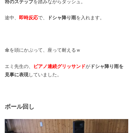
符のステップ
を踏みながらダッシュ。
途中、
即時反応
で、
ドシャ降り雨
を入れます。
傘を頭にかぶって、座って耐えるｗ
エミ先生の、
ピアノ連続グリッサンド
が
ドシャ降り雨を
見事に表現
していました。
ボール回し