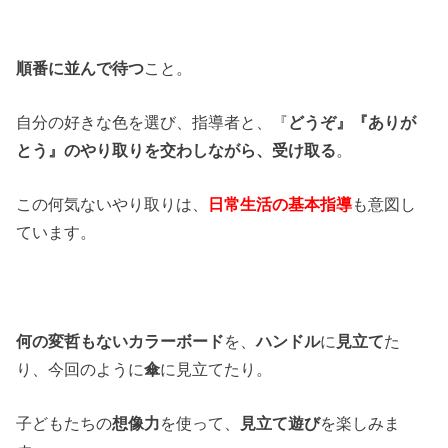
順番に並んで待つ
こと。
自分の好きな色を選び、指導者と、『
どうぞ』『ありが
とう』のやり取りを交わしながら、受け取る
。
この何気ないやり取りは、
日常生活の基本指導
も意図し
ています。
何の変哲もないカラーボード
を、
ハンドル
に
見立て
た
り、今回のように
傘
に見立てたり。
子どもたちの
想像力
を使って、
見立て遊び
を楽しみま