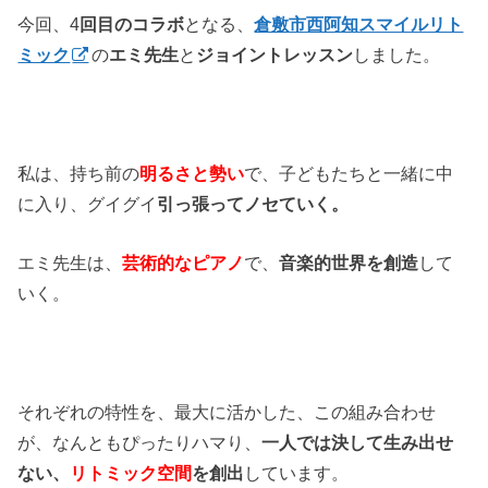
今回、4
回目のコラボ
となる、
倉敷市西阿知スマイルリト
ミック
の
エミ先生
と
ジョイントレッスン
しました。
私は、持ち前の
明るさと勢い
で、子どもたちと一緒に中
に入り、グイグイ
引っ張ってノセていく。
エミ先生は、
芸術的なピアノ
で、
音楽的世界を創造
して
いく。
それぞれの特性を、最大に活かした、この組み合わせ
が、なんともぴったりハマり、
一人では決して生み出せ
ない、
リトミック空間
を創出
しています。