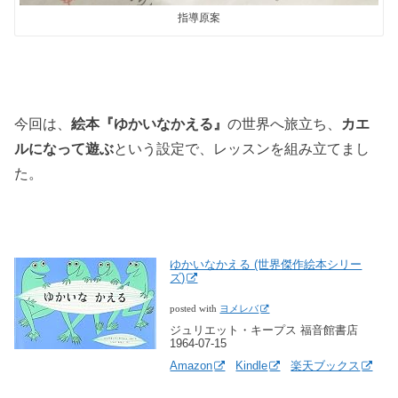
指導原案
今回は、
絵本『ゆかいなかえる』
の世界へ旅立ち、
カエ
ルになって遊ぶ
という設定で、レッスンを組み立てまし
た。
ゆかいなかえる (世界傑作絵本シリー
ズ)
posted with
ヨメレバ
ジュリエット・キープス 福音館書店
1964-07-15
Amazon
Kindle
楽天ブックス